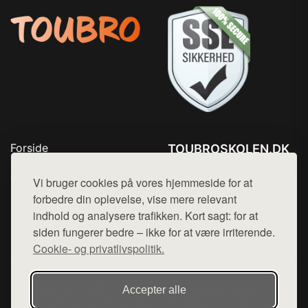
Forside
TOUBROSKOLEN.DK
Produkter
Tlf. 78768672
Top Rabatter
Vi bruger cookies på vores hjemmeside for at
Mail:
hej@want.dk
Blog
forbedre din oplevelse, vise mere relevant
Kontakt
indhold og analysere trafikken. Kort sagt: for at
Cookie- og privatlivspolitik
siden fungerer bedre – ikke for at være irriterende.
Cookie- og privatlivspolitik.
Denne side er en del af want.dk, der udgiver en række
Accepter alle
hjemmesider med præsentation af forskellige produkter fra