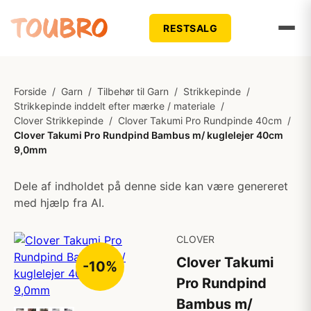
RESTSALG
Forside
/
Garn
/
Tilbehør til Garn
/
Strikkepinde
/
Strikkepinde inddelt efter mærke / materiale
/
Clover Strikkepinde
/
Clover Takumi Pro Rundpinde 40cm
/
Clover Takumi Pro Rundpind Bambus m/ kuglelejer 40cm
9,0mm
Dele af indholdet på denne side kan være genereret
med hjælp fra AI.
CLOVER
Clover Takumi
-10%
Pro Rundpind
Bambus m/