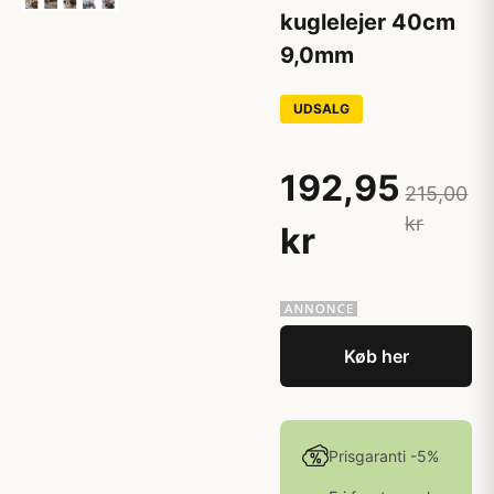
kuglelejer 40cm
9,0mm
UDSALG
192,95
215,00
kr
kr
Køb her
Prisgaranti -5%