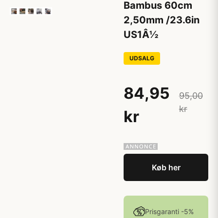
Bambus 60cm
2,50mm /23.6in
US1Â½
UDSALG
84,95
95,00
kr
kr
Køb her
Prisgaranti -5%