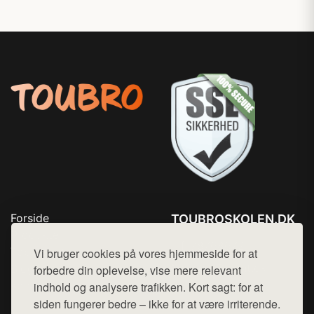
Forside
TOUBROSKOLEN.DK
Produkter
Tlf. 78768672
Top Rabatter
Vi bruger cookies på vores hjemmeside for at
Mail:
hej@want.dk
Blog
forbedre din oplevelse, vise mere relevant
Kontakt
indhold og analysere trafikken. Kort sagt: for at
Cookie- og privatlivspolitik
siden fungerer bedre – ikke for at være irriterende.