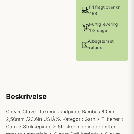
Fri fragt over kr.
499
Hurtig levering
1-3 dage
Ubegrænset
returret
Beskrivelse
Clover Clover Takumi Rundpinde Bambus 60cm
2,50mm /23.6in US1Â½. Kategori: Garn > Tilbehør til
Garn > Strikkepinde > Strikkepinde inddelt efter