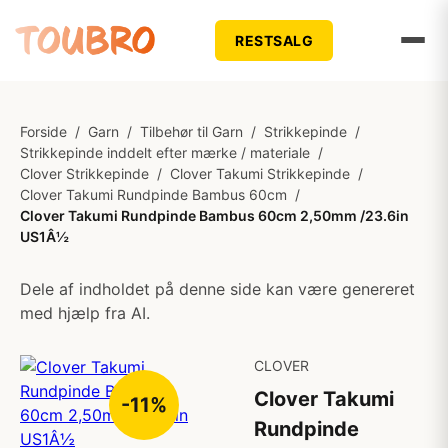
RESTSALG
Forside
/
Garn
/
Tilbehør til Garn
/
Strikkepinde
/
Strikkepinde inddelt efter mærke / materiale
/
Clover Strikkepinde
/
Clover Takumi Strikkepinde
/
Clover Takumi Rundpinde Bambus 60cm
/
Clover Takumi Rundpinde Bambus 60cm 2,50mm /23.6in
US1Â½
Dele af indholdet på denne side kan være genereret
med hjælp fra AI.
CLOVER
Clover Takumi
-11%
Rundpinde