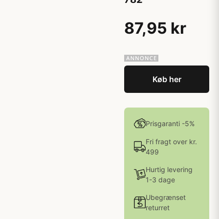
87,95 kr
Køb her
Prisgaranti -5%
Fri fragt over kr.
499
Hurtig levering
1-3 dage
Ubegrænset
returret