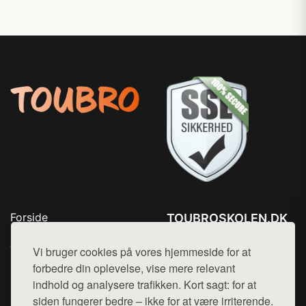
Forside
TOUBROSKOLEN.DK
Produkter
Tlf. 78768672
Top Rabatter
Vi bruger cookies på vores hjemmeside for at
Mail:
hej@want.dk
Blog
forbedre din oplevelse, vise mere relevant
Kontakt
indhold og analysere trafikken. Kort sagt: for at
Cookie- og privatlivspolitik
siden fungerer bedre – ikke for at være irriterende.