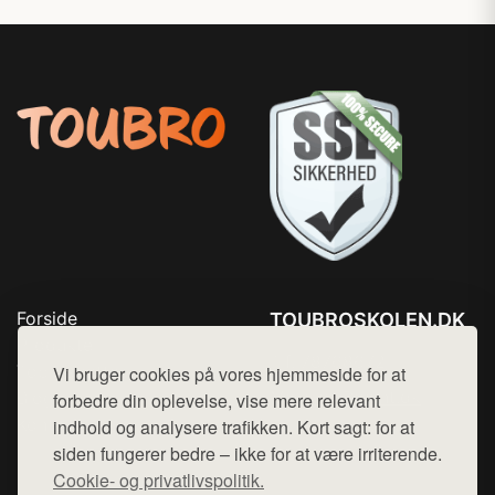
Forside
TOUBROSKOLEN.DK
Produkter
Tlf. 78768672
Top Rabatter
Vi bruger cookies på vores hjemmeside for at
Mail:
hej@want.dk
Blog
forbedre din oplevelse, vise mere relevant
Kontakt
indhold og analysere trafikken. Kort sagt: for at
Cookie- og privatlivspolitik
siden fungerer bedre – ikke for at være irriterende.
Cookie- og privatlivspolitik.