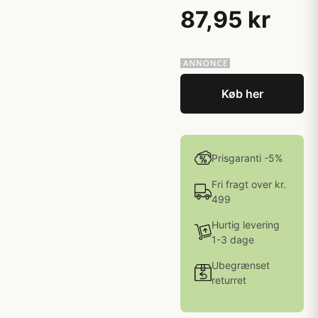
87,95 kr
Køb her
Prisgaranti -5%
Fri fragt over kr.
499
Hurtig levering
1-3 dage
Ubegrænset
returret