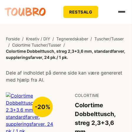
RESTSALG
Forside
/
Kreativ / DIY
/
Tegneredskaber
/
Tuscher/Tusser
/
Colortime Tuscher/Tusser
/
Colortime Dobbelttusch, streg 2,3+3,6 mm, standardfarver,
suppleringsfarver, 24 pk./ 1 pk.
Dele af indholdet på denne side kan være genereret
med hjælp fra AI.
COLORTIME
Colortime
-20%
Dobbelttusch,
streg 2,3+3,6
mm,