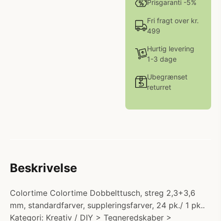
Prisgaranti -5%
Fri fragt over kr.
499
Hurtig levering
1-3 dage
Ubegrænset
returret
Beskrivelse
Colortime Colortime Dobbelttusch, streg 2,3+3,6
mm, standardfarver, suppleringsfarver, 24 pk./ 1 pk..
Kategori: Kreativ / DIY > Tegneredskaber >