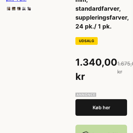
standardfarver,
suppleringsfarver,
24 pk./ 1 pk.
UDSALG
1.340,00
1.675
kr
kr
Køb her