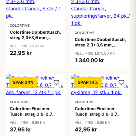
COLORTIME
Colortime Dobbelttusch,
COLORTIME
streg 2,3+3,6 mm,
Colortime Dobbelttusch,
standardfarver, 6 stk./ 1
streg 2,3+3,6 mm,
VEJL. PRIS 29,95 KR
pk.
standardfarver,
22,95 kr
VEJL. PRIS 1.675,00 KR
suppleringsfarver, 24
1.340,00 kr
pk./ 1 pk.
SPAR 24%
SPAR 14%
COLORTIME
COLORTIME
Colortime Fineliner
Colortime Fineliner
Tusch, streg 0,6-0,7
Tusch, streg 0,6-0,7
mm, ass. farver, 12 stk./ 1
mm, cyklame, 12 stk./ 1
VEJL. PRIS 49,95 KR
VEJL. PRIS 49,95 KR
pk.
pk.
37,95 kr
42,95 kr