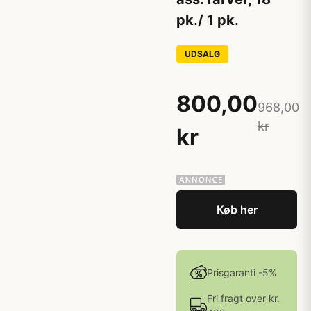
pk./ 1 pk.
UDSALG
800,00
968,00
kr
kr
Køb her
Prisgaranti -5%
Fri fragt over kr.