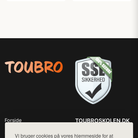
Forside
TOUBROSKOLEN.DK
Produkter
Tlf. 78768672
Top Rabatter
Vi bruger cookies på vores hjemmeside for at