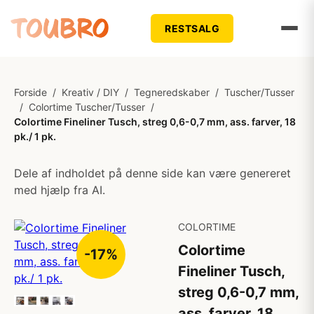
RESTSALG
Forside
/
Kreativ / DIY
/
Tegneredskaber
/
Tuscher/Tusser
/
Colortime Tuscher/Tusser
/
Colortime Fineliner Tusch, streg 0,6-0,7 mm, ass. farver, 18
pk./ 1 pk.
Dele af indholdet på denne side kan være genereret
med hjælp fra AI.
COLORTIME
Colortime
-17%
Fineliner Tusch,
streg 0,6-0,7 mm,
ass. farver, 18