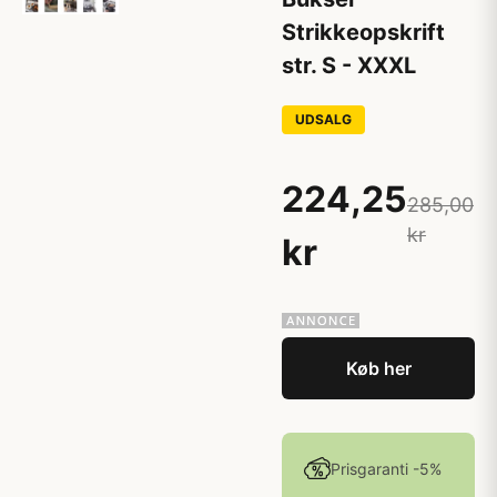
Strikkeopskrift
str. S - XXXL
UDSALG
224,25
285,00
kr
kr
Køb her
Prisgaranti -5%