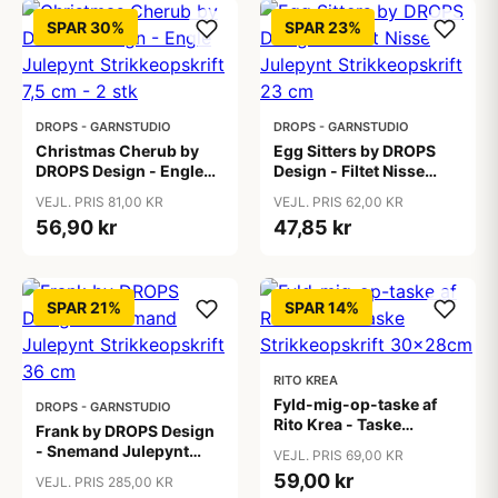
SPAR 30%
SPAR 23%
DROPS - GARNSTUDIO
DROPS - GARNSTUDIO
Christmas Cherub by
Egg Sitters by DROPS
DROPS Design - Engle
Design - Filtet Nisse
Julepynt Strikkeopskrift
Julepynt Strikkeopskrift
VEJL. PRIS 81,00 KR
VEJL. PRIS 62,00 KR
7,5 cm - 2 stk
23 cm
56,90 kr
47,85 kr
SPAR 21%
SPAR 14%
RITO KREA
Fyld-mig-op-taske af
DROPS - GARNSTUDIO
Rito Krea - Taske
Frank by DROPS Design
Strikkeopskrift
- Snemand Julepynt
VEJL. PRIS 69,00 KR
30x28cm
Strikkeopskrift 36 cm
59,00 kr
VEJL. PRIS 285,00 KR