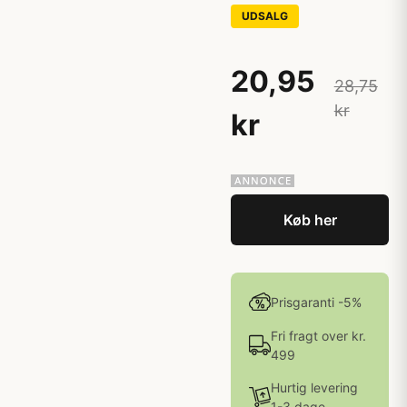
UDSALG
20,95
28,75
kr
kr
Køb her
Prisgaranti -5%
Fri fragt over kr.
499
Hurtig levering
1-3 dage