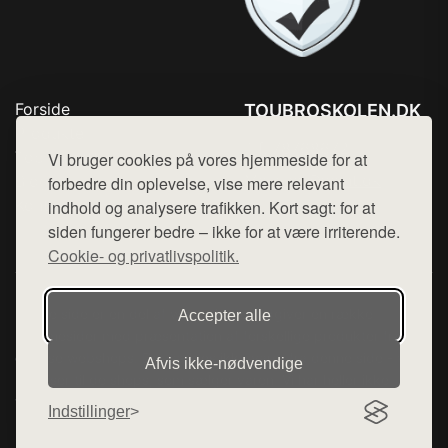
Forside
TOUBROSKOLEN.DK
Produkter
Tlf. 78768672
Top Rabatter
Vi bruger cookies på vores hjemmeside for at
Mail:
hej@want.dk
Blog
forbedre din oplevelse, vise mere relevant
Kontakt
indhold og analysere trafikken. Kort sagt: for at
Cookie- og privatlivspolitik
siden fungerer bedre – ikke for at være irriterende.
Cookie- og privatlivspolitik.
Denne side er en del af want.dk, der udgiver en række
Accepter alle
hjemmesider med præsentation af forskellige produkter fra
diverse webshops. Der sælges ikke varer fra denne side - vi
Afvis ikke‑nødvendige
henviser til de shops, som sælger varen. Vi har heller ikke
varerne på lager.
Indstillinger
© 2026 toubroskolen.dk. Alle rettigheder forbeholdes.