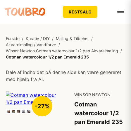
RESTSALG
Forside
/
Kreativ / DIY
/
Maling & Tilbehør
/
Akvarelmaling / Vandfarve
/
Winsor Newton Cotman watercolour 1/2 pan Akvaralmaling
/
Cotman watercolour 1/2 pan Emerald 235
Dele af indholdet på denne side kan være genereret
med hjælp fra AI.
WINSOR NEWTON
Cotman
-27%
watercolour 1/2
pan Emerald 235