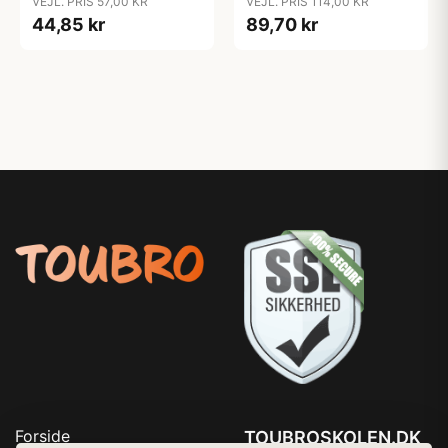
VEJL. PRIS 57,00 KR
VEJL. PRIS 114,00 KR
- 44/46
35/37 - 42/44
44,85 kr
89,70 kr
Forside
TOUBROSKOLEN.DK