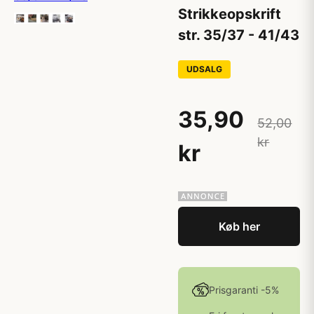
Strikkeopskrift
str. 35/37 - 41/43
UDSALG
35,90
52,00
kr
kr
Køb her
Prisgaranti -5%