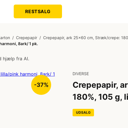
RESTSALG
Karton
/
Crepepapir
/
Crepepapir, ark 25x60 cm, Stræk/crepe: 180%
harmoni, 8ark/ 1 pk.
 hjælp fra AI.
DIVERSE
Crepepapir, a
-37%
180%, 105 g, l
UDSALG