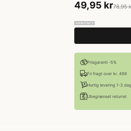
49,95 kr
78,95 
Prisgaranti -5%
Fri fragt over kr. 499
Hurtig levering 1-3 da
Ubegrænset returret