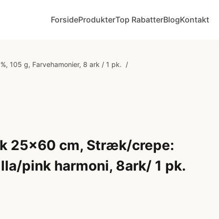
Forside
Produkter
Top Rabatter
Blog
Kontakt
, 105 g, Farvehamonier, 8 ark / 1 pk.
/
rk 25x60 cm, Stræk/crepe:
illa/pink harmoni, 8ark/ 1 pk.