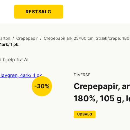
RESTSALG
Karton
/
Crepepapir
/
Crepepapir ark 25x60 cm, Stræk/crepe: 180%,
ark/ 1 pk.
 hjælp fra AI.
DIVERSE
Crepepapir, a
-30%
180%, 105 g, l
UDSALG