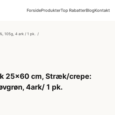
Forside
Produkter
Top Rabatter
Blog
Kontakt
 105g, 4 ark / 1 pk.
/
rk 25x60 cm, Stræk/crepe:
øvgrøn, 4ark/ 1 pk.