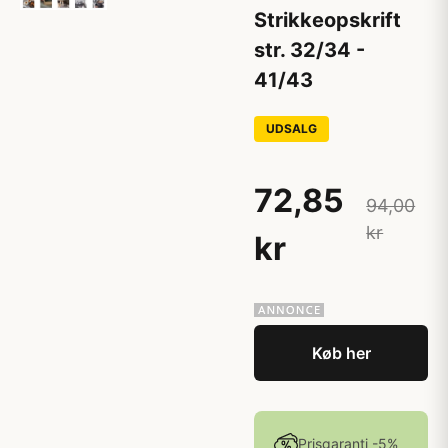
Strikkeopskrift
str. 32/34 -
41/43
UDSALG
72,85
94,00
kr
kr
Køb her
Prisgaranti -5%