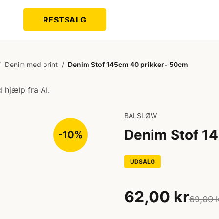
RESTSALG
/
Denim med print
/
Denim Stof 145cm 40 prikker- 50cm
 hjælp fra AI.
BALSLØW
Denim Stof 1
-10%
UDSALG
62,00 kr
69,00 