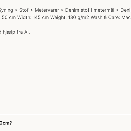
yning > Stof > Metervarer > Denim stof i metermål > Denim 
th: 50 cm Width: 145 cm Weight: 130 g/m2 Wash & Care: Ma
 hjælp fra AI.
50cm?