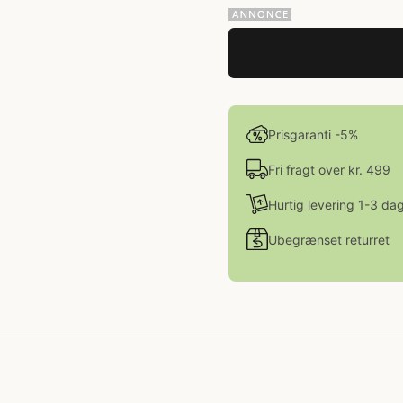
Prisgaranti -5%
Fri fragt over kr. 499
Hurtig levering 1-3 da
Ubegrænset returret