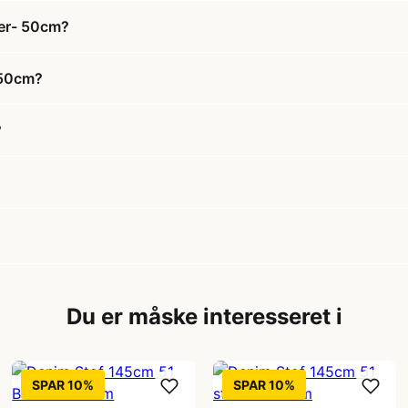
ker- 50cm?
 50cm?
?
Du er måske interesseret i
SPAR 10%
SPAR 10%