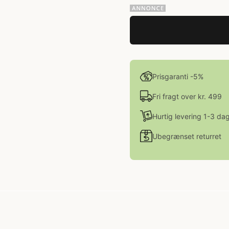
Prisgaranti -5%
Fri fragt over kr. 499
Hurtig levering 1-3 da
Ubegrænset returret