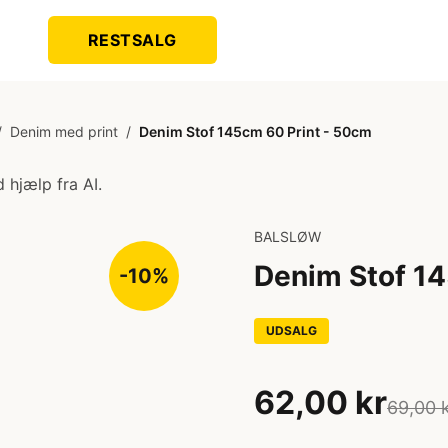
RESTSALG
/
Denim med print
/
Denim Stof 145cm 60 Print - 50cm
 hjælp fra AI.
BALSLØW
Denim Stof 14
-10%
UDSALG
62,00 kr
69,00 