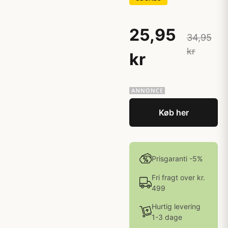
25,95
34,95
kr
kr
Køb her
Prisgaranti -5%
Fri fragt over kr.
499
Hurtig levering
1-3 dage