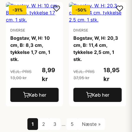
-31%
-50%
DIVERSE
DIVERSE
Bogstav, W, H: 10
Bogstav, W, H: 20,3
cm, B: 8,3 cm,
cm, B: 11,4 cm,
tykkelse 1,7 cm, 1
tykkelse 2,5 cm, 1
stk.
stk.
8,99
18,95
VEJL. PRIS
VEJL. PRIS
13,00 kr
37,95 kr
kr
kr
Køb her
Køb her
1
2
3
…
5
Næste »