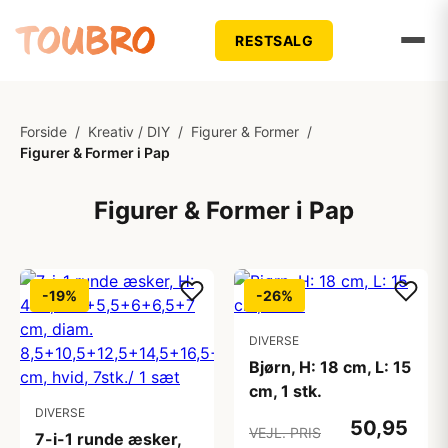
RESTSALG
Forside
/
Kreativ / DIY
/
Figurer & Former
/
Figurer & Former i Pap
Figurer & Former i Pap
-19%
-26%
DIVERSE
Bjørn, H: 18 cm, L: 15
cm, 1 stk.
DIVERSE
50,95
VEJL. PRIS
7-i-1 runde æsker,