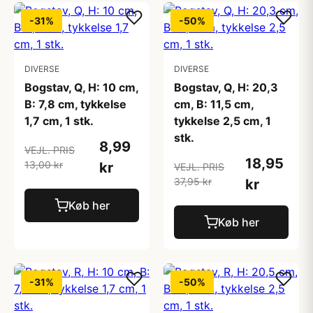
-31%
-50%
DIVERSE
DIVERSE
Bogstav, Q, H: 10 cm,
Bogstav, Q, H: 20,3
B: 7,8 cm, tykkelse
cm, B: 11,5 cm,
1,7 cm, 1 stk.
tykkelse 2,5 cm, 1
stk.
8,99
VEJL. PRIS
18,95
13,00 kr
kr
VEJL. PRIS
37,95 kr
kr
Køb her
Køb her
-31%
-50%