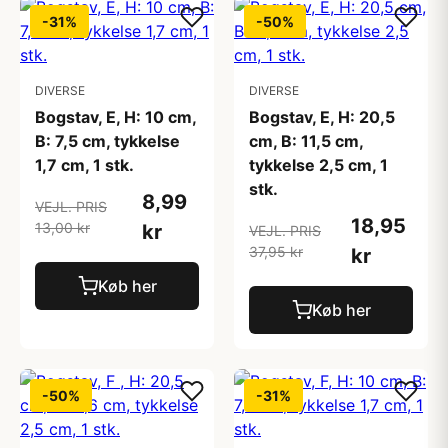
-31%
-50%
DIVERSE
DIVERSE
Bogstav, E, H: 10 cm,
Bogstav, E, H: 20,5
B: 7,5 cm, tykkelse
cm, B: 11,5 cm,
1,7 cm, 1 stk.
tykkelse 2,5 cm, 1
stk.
8,99
VEJL. PRIS
18,95
13,00 kr
kr
VEJL. PRIS
37,95 kr
kr
Køb her
Køb her
-50%
-31%