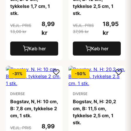
tykkelse 1,7 cm, 1
tykkelse 2,5 cm, 1
stk.
stk.
8,99
18,95
VEJL. PRIS
VEJL. PRIS
13,00 kr
37,95 kr
kr
kr
Køb her
Køb her
-31%
-50%
DIVERSE
DIVERSE
Bogstav, N, H: 10 cm,
Bogstav, N, H: 20,2
B: 7,8 cm, tykkelse 2
cm, B: 11,5 cm,
cm, 1 stk.
tykkelse 2,5 cm, 1
stk.
8,99
VEJL. PRIS