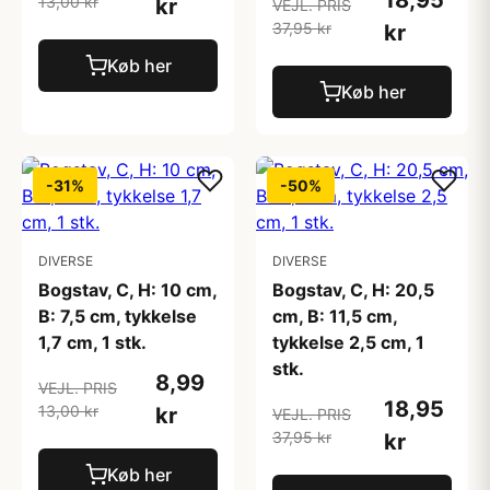
18,95
13,00 kr
kr
VEJL. PRIS
37,95 kr
kr
Køb her
Køb her
-31%
-50%
DIVERSE
DIVERSE
Bogstav, C, H: 10 cm,
Bogstav, C, H: 20,5
B: 7,5 cm, tykkelse
cm, B: 11,5 cm,
1,7 cm, 1 stk.
tykkelse 2,5 cm, 1
stk.
8,99
VEJL. PRIS
18,95
13,00 kr
kr
VEJL. PRIS
37,95 kr
kr
Køb her