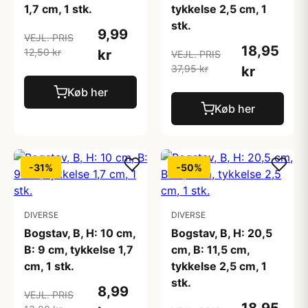
1,7 cm, 1 stk.
tykkelse 2,5 cm, 1
stk.
9,99
VEJL. PRIS
18,95
12,50 kr
kr
VEJL. PRIS
37,95 kr
kr
Køb her
Køb her
-31%
-50%
DIVERSE
DIVERSE
Bogstav, B, H: 10 cm,
Bogstav, B, H: 20,5
B: 9 cm, tykkelse 1,7
cm, B: 11,5 cm,
cm, 1 stk.
tykkelse 2,5 cm, 1
stk.
8,99
VEJL. PRIS