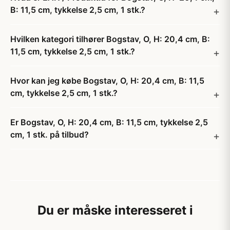
B: 11,5 cm, tykkelse 2,5 cm, 1 stk.?
Hvilken kategori tilhører Bogstav, O, H: 20,4 cm, B:
11,5 cm, tykkelse 2,5 cm, 1 stk.?
Hvor kan jeg købe Bogstav, O, H: 20,4 cm, B: 11,5
cm, tykkelse 2,5 cm, 1 stk.?
Er Bogstav, O, H: 20,4 cm, B: 11,5 cm, tykkelse 2,5
cm, 1 stk. på tilbud?
Du er måske interesseret i