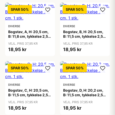
SPAR 50%
SPAR 50%
DIVERSE
DIVERSE
Bogstav, A, H: 20,5 cm,
Bogstav, B, H: 20,5 cm,
B: 11,8 cm, tykkelse 2,5
B: 11,5 cm, tykkelse 2,5
cm, 1 stk.
cm, 1 stk.
VEJL. PRIS 37,95 KR
VEJL. PRIS 37,95 KR
18,95 kr
18,95 kr
SPAR 50%
SPAR 50%
DIVERSE
DIVERSE
Bogstav, C, H: 20,5 cm,
Bogstav, D, H: 20,2 cm,
B: 11,5 cm, tykkelse 2,5
B: 11,5 cm, tykkelse 2,5
cm, 1 stk.
cm, 1 stk.
VEJL. PRIS 37,95 KR
VEJL. PRIS 37,95 KR
18,95 kr
18,95 kr