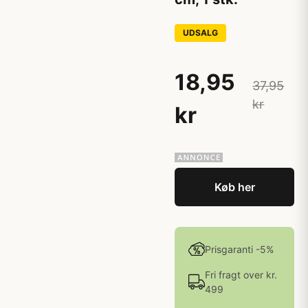
UDSALG
18,95
37,95
kr
kr
Køb her
Prisgaranti -5%
Fri fragt over kr.
499