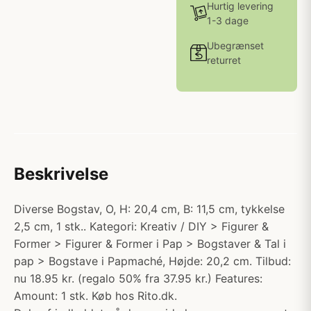
Hurtig levering
1-3 dage
Ubegrænset
returret
Beskrivelse
Diverse Bogstav, O, H: 20,4 cm, B: 11,5 cm, tykkelse
2,5 cm, 1 stk.. Kategori: Kreativ / DIY > Figurer &
Former > Figurer & Former i Pap > Bogstaver & Tal i
pap > Bogstave i Papmaché, Højde: 20,2 cm. Tilbud:
nu 18.95 kr. (regalo 50% fra 37.95 kr.) Features:
Amount: 1 stk. Køb hos Rito.dk.