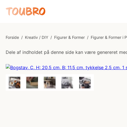
Forside
/
Kreativ / DIY
/
Figurer & Former
/
Figurer & Former i 
Dele af indholdet på denne side kan være genereret med