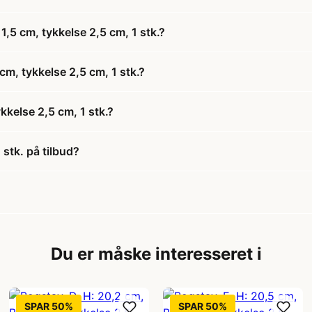
1,5 cm, tykkelse 2,5 cm, 1 stk.?
 cm, tykkelse 2,5 cm, 1 stk.?
kkelse 2,5 cm, 1 stk.?
 stk. på tilbud?
Du er måske interesseret i
SPAR 50%
SPAR 50%