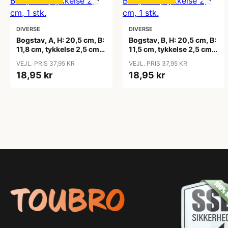
DIVERSE
DIVERSE
Bogstav, A, H: 20,5 cm, B:
Bogstav, B, H: 20,5 cm, B:
11,8 cm, tykkelse 2,5 cm,
11,5 cm, tykkelse 2,5 cm,
1 stk.
1 stk.
VEJL. PRIS 37,95 KR
VEJL. PRIS 37,95 KR
18,95 kr
18,95 kr