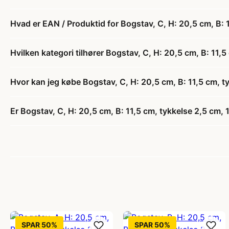
Hvad er EAN / Produktid for Bogstav, C, H: 20,5 cm, B: 1
Hvilken kategori tilhører Bogstav, C, H: 20,5 cm, B: 11,5
Hvor kan jeg købe Bogstav, C, H: 20,5 cm, B: 11,5 cm, ty
Er Bogstav, C, H: 20,5 cm, B: 11,5 cm, tykkelse 2,5 cm, 1
SPAR 50%
SPAR 50%