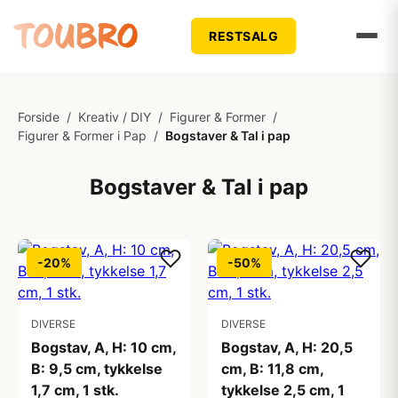
RESTSALG
Forside
/
Kreativ / DIY
/
Figurer & Former
/
Figurer & Former i Pap
/
Bogstaver & Tal i pap
Bogstaver & Tal i pap
-20%
-50%
DIVERSE
DIVERSE
Bogstav, A, H: 10 cm,
Bogstav, A, H: 20,5
B: 9,5 cm, tykkelse
cm, B: 11,8 cm,
1,7 cm, 1 stk.
tykkelse 2,5 cm, 1