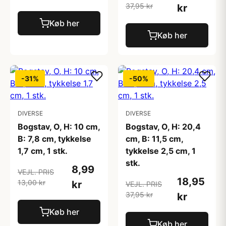
37,95 kr
kr
Køb her
Køb her
-31%
-50%
DIVERSE
DIVERSE
Bogstav, O, H: 10 cm,
Bogstav, O, H: 20,4
B: 7,8 cm, tykkelse
cm, B: 11,5 cm,
1,7 cm, 1 stk.
tykkelse 2,5 cm, 1
stk.
8,99
VEJL. PRIS
18,95
13,00 kr
kr
VEJL. PRIS
37,95 kr
kr
Køb her
Køb her