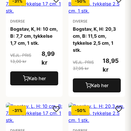
-31%
-50%
DIVERSE
DIVERSE
Bogstav, K, H: 10 cm,
Bogstav, K, H: 20,3
B: 7,7 cm, tykkelse
cm, B: 11,5 cm,
1,7 cm, 1 stk.
tykkelse 2,5 cm, 1
stk.
8,99
VEJL. PRIS
18,95
13,00 kr
kr
VEJL. PRIS
37,95 kr
kr
Køb her
Køb her
-31%
-50%
DIVERSE
DIVERSE