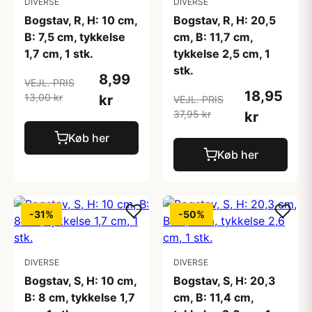
DIVERSE
DIVERSE
Bogstav, R, H: 10 cm,
Bogstav, R, H: 20,5
B: 7,5 cm, tykkelse
cm, B: 11,7 cm,
1,7 cm, 1 stk.
tykkelse 2,5 cm, 1
stk.
8,99
VEJL. PRIS
18,95
13,00 kr
kr
VEJL. PRIS
37,95 kr
kr
Køb her
Køb her
-31%
-50%
DIVERSE
DIVERSE
Bogstav, S, H: 10 cm,
Bogstav, S, H: 20,3
B: 8 cm, tykkelse 1,7
cm, B: 11,4 cm,