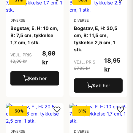
DIVERSE
DIVERSE
Bogstav, E, H: 10 cm,
Bogstav, E, H: 20,5
B: 7,5 cm, tykkelse
cm, B: 11,5 cm,
1,7 cm, 1 stk.
tykkelse 2,5 cm, 1
stk.
8,99
VEJL. PRIS
18,95
13,00 kr
kr
VEJL. PRIS
37,95 kr
kr
Køb her
Køb her
-50%
-31%
DIVERSE
DIVERSE