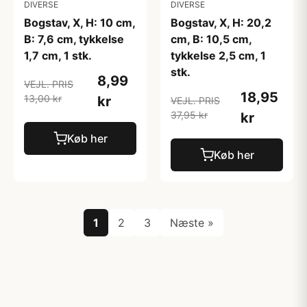
DIVERSE
DIVERSE
Bogstav, X, H: 10 cm,
Bogstav, X, H: 20,2
B: 7,6 cm, tykkelse
cm, B: 10,5 cm,
1,7 cm, 1 stk.
tykkelse 2,5 cm, 1
stk.
8,99
VEJL. PRIS
18,95
13,00 kr
kr
VEJL. PRIS
37,95 kr
kr
Køb her
Køb her
1
2
3
Næste »