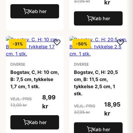
37,95 kr
kr
Køb her
Køb her
-31%
-50%
DIVERSE
DIVERSE
Bogstav, C, H: 10 cm,
Bogstav, C, H: 20,5
B: 7,5 cm, tykkelse
cm, B: 11,5 cm,
1,7 cm, 1 stk.
tykkelse 2,5 cm, 1
stk.
8,99
VEJL. PRIS
18,95
13,00 kr
kr
VEJL. PRIS
37,95 kr
kr
Køb her
Køb her