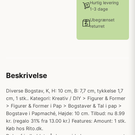
Hurtig levering
1-3 dage
Ubegrænset
returret
Beskrivelse
Diverse Bogstav, K, H: 10 cm, B: 7,7 cm, tykkelse 1,7
cm, 1 stk.. Kategori: Kreativ / DIY > Figurer & Former
> Figurer & Former i Pap > Bogstaver & Tal i pap >
Bogstave i Papmaché, Højde: 10 cm. Tilbud: nu 8.99
kr. (regalo 31% fra 13.00 kr.) Features: Amount: 1 stk.
Køb hos Rito.dk.