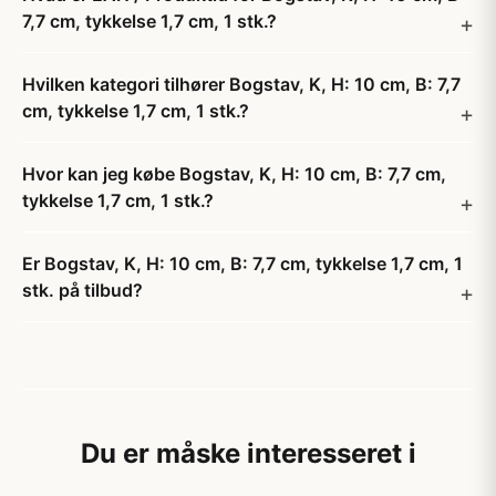
7,7 cm, tykkelse 1,7 cm, 1 stk.?
Hvilken kategori tilhører Bogstav, K, H: 10 cm, B: 7,7
cm, tykkelse 1,7 cm, 1 stk.?
Hvor kan jeg købe Bogstav, K, H: 10 cm, B: 7,7 cm,
tykkelse 1,7 cm, 1 stk.?
Er Bogstav, K, H: 10 cm, B: 7,7 cm, tykkelse 1,7 cm, 1
stk. på tilbud?
Du er måske interesseret i