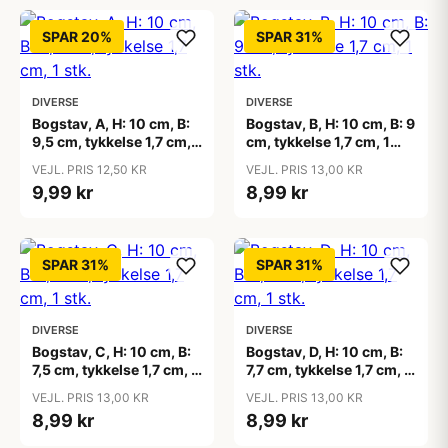
SPAR 20%
SPAR 31%
DIVERSE
DIVERSE
Bogstav, A, H: 10 cm, B:
Bogstav, B, H: 10 cm, B: 9
9,5 cm, tykkelse 1,7 cm, 1
cm, tykkelse 1,7 cm, 1
stk.
stk.
VEJL. PRIS 12,50 KR
VEJL. PRIS 13,00 KR
9,99 kr
8,99 kr
SPAR 31%
SPAR 31%
DIVERSE
DIVERSE
Bogstav, C, H: 10 cm, B:
Bogstav, D, H: 10 cm, B:
7,5 cm, tykkelse 1,7 cm, 1
7,7 cm, tykkelse 1,7 cm, 1
stk.
stk.
VEJL. PRIS 13,00 KR
VEJL. PRIS 13,00 KR
8,99 kr
8,99 kr