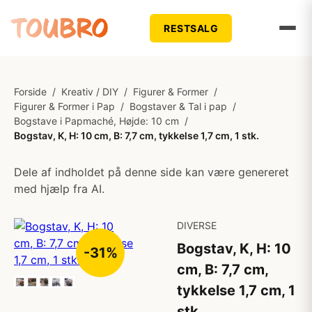
RESTSALG
Forside
/
Kreativ / DIY
/
Figurer & Former
/
Figurer & Former i Pap
/
Bogstaver & Tal i pap
/
Bogstave i Papmaché, Højde: 10 cm
/
Bogstav, K, H: 10 cm, B: 7,7 cm, tykkelse 1,7 cm, 1 stk.
Dele af indholdet på denne side kan være genereret
med hjælp fra AI.
DIVERSE
Bogstav, K, H: 10
-31%
cm, B: 7,7 cm,
tykkelse 1,7 cm, 1
stk.