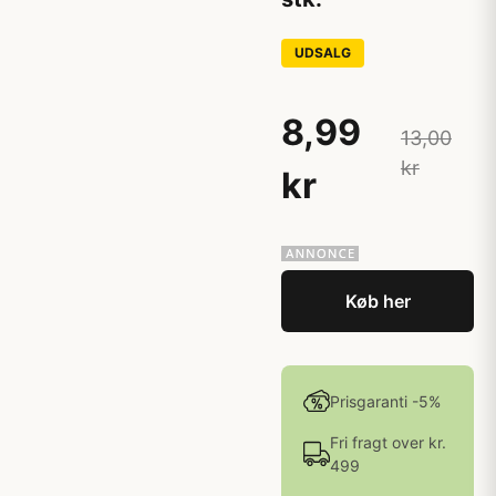
UDSALG
8,99
13,00
kr
kr
Køb her
Prisgaranti -5%
Fri fragt over kr.
499