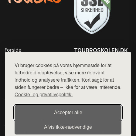
Forside
TOUBROSKOLEN.DK
Produkter
Tlf. 78768672
Top Rabatter
Vi bruger cookies på vores hjemmeside for at
Mail:
hej@want.dk
Blog
forbedre din oplevelse, vise mere relevant
Kontakt
indhold og analysere trafikken. Kort sagt: for at
Cookie- og privatlivspolitik
siden fungerer bedre – ikke for at være irriterende.
Cookie- og privatlivspolitik.
Denne side er en del af want.dk, der udgiver en række
Accepter alle
hjemmesider med præsentation af forskellige produkter fra
diverse webshops. Der sælges ikke varer fra denne side - vi
Afvis ikke‑nødvendige
henviser til de shops, som sælger varen. Vi har heller ikke