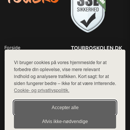
Forside
TOUBROSKOLEN.DK
Produkter
Tlf. 78768672
Top Rabatter
Vi bruger cookies på vores hjemmeside for at
Mail:
hej@want.dk
Blog
forbedre din oplevelse, vise mere relevant
Kontakt
indhold og analysere trafikken. Kort sagt: for at
Cookie- og privatlivspolitik
siden fungerer bedre – ikke for at være irriterende.
Cookie- og privatlivspolitik.
Denne side er en del af want.dk, der udgiver en række
Accepter alle
hjemmesider med præsentation af forskellige produkter fra
diverse webshops. Der sælges ikke varer fra denne side - vi
Afvis ikke‑nødvendige
henviser til de shops, som sælger varen. Vi har heller ikke