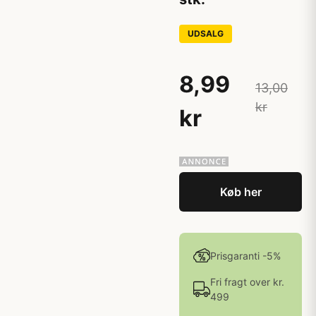
UDSALG
8,99
13,00
kr
kr
Køb her
Prisgaranti -5%
Fri fragt over kr.
499