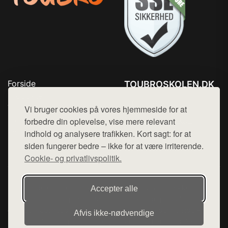
Forside
TOUBROSKOLEN.DK
Produkter
Tlf. 78768672
Top Rabatter
Vi bruger cookies på vores hjemmeside for at
Mail:
hej@want.dk
Blog
forbedre din oplevelse, vise mere relevant
Kontakt
indhold og analysere trafikken. Kort sagt: for at
Cookie- og privatlivspolitik
siden fungerer bedre – ikke for at være irriterende.
Cookie- og privatlivspolitik.
Denne side er en del af want.dk, der udgiver en række
Accepter alle
hjemmesider med præsentation af forskellige produkter fra
diverse webshops. Der sælges ikke varer fra denne side - vi
Afvis ikke‑nødvendige
henviser til de shops, som sælger varen. Vi har heller ikke