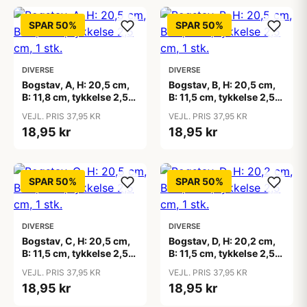
SPAR 50%
SPAR 50%
DIVERSE
DIVERSE
Bogstav, A, H: 20,5 cm,
Bogstav, B, H: 20,5 cm,
B: 11,8 cm, tykkelse 2,5
B: 11,5 cm, tykkelse 2,5
cm, 1 stk.
cm, 1 stk.
VEJL. PRIS 37,95 KR
VEJL. PRIS 37,95 KR
18,95 kr
18,95 kr
SPAR 50%
SPAR 50%
DIVERSE
DIVERSE
Bogstav, C, H: 20,5 cm,
Bogstav, D, H: 20,2 cm,
B: 11,5 cm, tykkelse 2,5
B: 11,5 cm, tykkelse 2,5
cm, 1 stk.
cm, 1 stk.
VEJL. PRIS 37,95 KR
VEJL. PRIS 37,95 KR
18,95 kr
18,95 kr