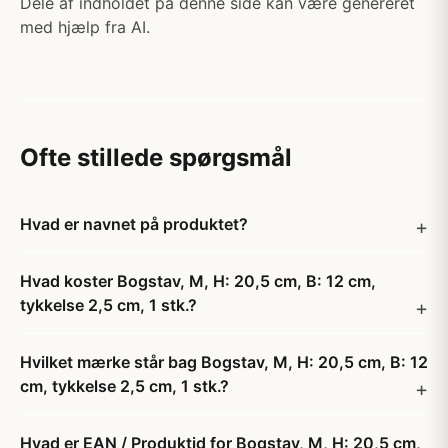
Dele af indholdet på denne side kan være genereret
med hjælp fra AI.
Ofte stillede spørgsmål
Hvad er navnet på produktet?
Hvad koster Bogstav, M, H: 20,5 cm, B: 12 cm,
tykkelse 2,5 cm, 1 stk.?
Hvilket mærke står bag Bogstav, M, H: 20,5 cm, B: 12
cm, tykkelse 2,5 cm, 1 stk.?
Hvad er EAN / Produktid for Bogstav, M, H: 20,5 cm,