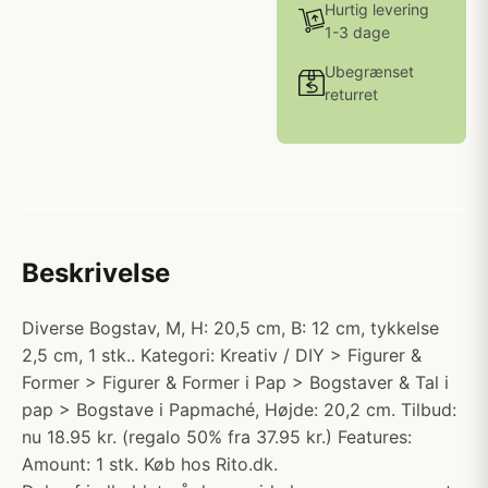
Hurtig levering
1-3 dage
Ubegrænset
returret
Beskrivelse
Diverse Bogstav, M, H: 20,5 cm, B: 12 cm, tykkelse
2,5 cm, 1 stk.. Kategori: Kreativ / DIY > Figurer &
Former > Figurer & Former i Pap > Bogstaver & Tal i
pap > Bogstave i Papmaché, Højde: 20,2 cm. Tilbud:
nu 18.95 kr. (regalo 50% fra 37.95 kr.) Features:
Amount: 1 stk. Køb hos Rito.dk.