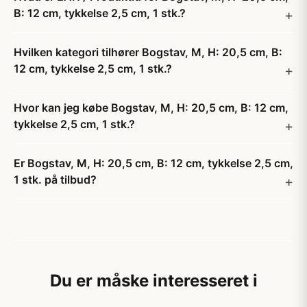
B: 12 cm, tykkelse 2,5 cm, 1 stk.?
Hvilken kategori tilhører Bogstav, M, H: 20,5 cm, B:
12 cm, tykkelse 2,5 cm, 1 stk.?
Hvor kan jeg købe Bogstav, M, H: 20,5 cm, B: 12 cm,
tykkelse 2,5 cm, 1 stk.?
Er Bogstav, M, H: 20,5 cm, B: 12 cm, tykkelse 2,5 cm,
1 stk. på tilbud?
Du er måske interesseret i