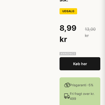
UDSALG
8,99
13,00
kr
kr
Køb her
Prisgaranti -5%
Fri fragt over kr.
499