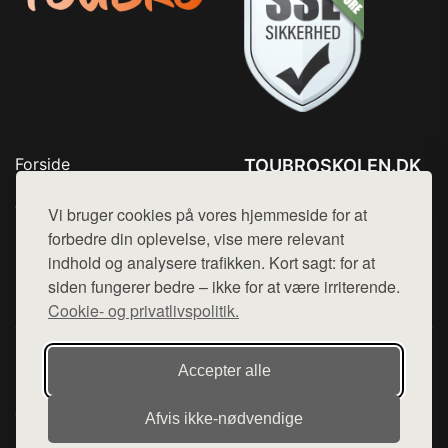
Forside
TOUBROSKOLEN.DK
Produkter
Tlf. 78768672
Top Rabatter
Vi bruger cookies på vores hjemmeside for at
Mail:
hej@want.dk
Blog
forbedre din oplevelse, vise mere relevant
Kontakt
indhold og analysere trafikken. Kort sagt: for at
Cookie- og privatlivspolitik
siden fungerer bedre – ikke for at være irriterende.
Cookie- og privatlivspolitik.
Denne side er en del af want.dk, der udgiver en række
Accepter alle
hjemmesider med præsentation af forskellige produkter fra
diverse webshops. Der sælges ikke varer fra denne side - vi
Afvis ikke‑nødvendige
henviser til de shops, som sælger varen. Vi har heller ikke