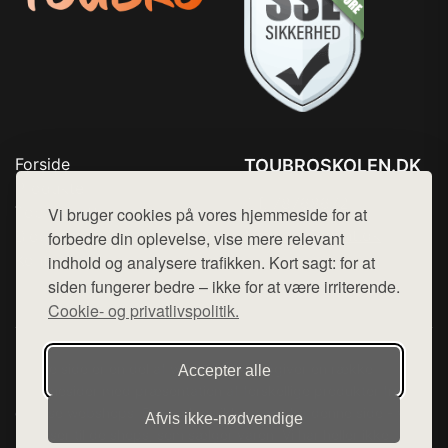
Forside
TOUBROSKOLEN.DK
Produkter
Tlf. 78768672
Top Rabatter
Vi bruger cookies på vores hjemmeside for at
Mail:
hej@want.dk
Blog
forbedre din oplevelse, vise mere relevant
Kontakt
indhold og analysere trafikken. Kort sagt: for at
Cookie- og privatlivspolitik
siden fungerer bedre – ikke for at være irriterende.
Cookie- og privatlivspolitik.
Denne side er en del af want.dk, der udgiver en række
Accepter alle
hjemmesider med præsentation af forskellige produkter fra
diverse webshops. Der sælges ikke varer fra denne side - vi
Afvis ikke‑nødvendige
henviser til de shops, som sælger varen. Vi har heller ikke