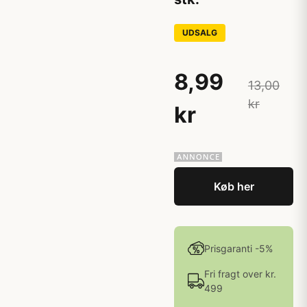
UDSALG
8,99
13,00
kr
kr
Køb her
Prisgaranti -5%
Fri fragt over kr.
499