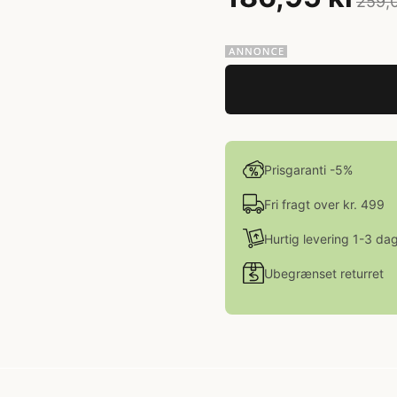
259,0
Prisgaranti -5%
Fri fragt over kr. 499
Hurtig levering 1-3 da
Ubegrænset returret