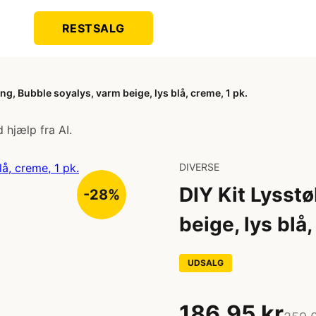
RESTSALG
ng, Bubble soyalys, varm beige, lys blå, creme, 1 pk.
 hjælp fra AI.
DIVERSE
DIY Kit Lysst
-28%
beige, lys blå,
UDSALG
186,95 kr