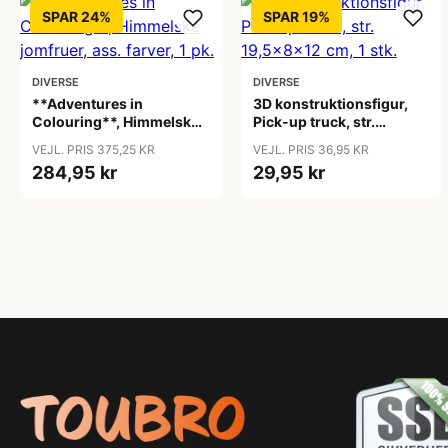
SPAR 24%
SPAR 19%
DIVERSE
DIVERSE
**Adventures in
3D konstruktionsfigur,
Colouring**, Himmelske
Pick-up truck, str.
jomfruer, ass. farver, 1 pk.
19,5x8x12 cm, 1 stk.
VEJL. PRIS 375,25 KR
VEJL. PRIS 36,95 KR
284,95 kr
29,95 kr