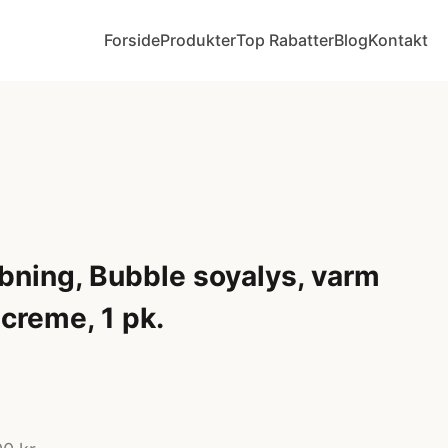
Forside
Produkter
Top Rabatter
Blog
Kontakt
øbning, Bubble soyalys, varm
 creme, 1 pk.