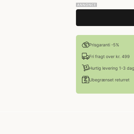
Prisgaranti -5%
Fri fragt over kr. 499
Hurtig levering 1-3 da
Ubegrænset returret