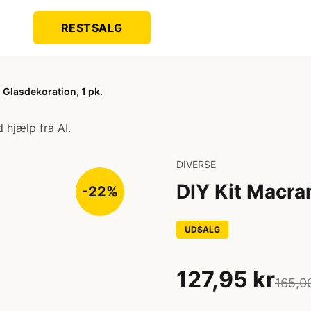
RESTSALG
 Glasdekoration, 1 pk.
 hjælp fra AI.
DIVERSE
DIY Kit Macra
-22%
UDSALG
127,95 kr
165,0