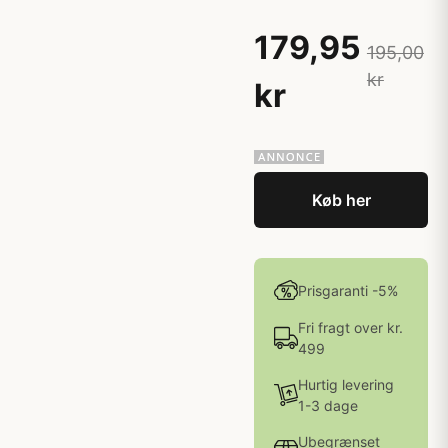
179,95
195,00
kr
kr
Køb her
Prisgaranti -5%
Fri fragt over kr.
499
Hurtig levering
1-3 dage
Ubegrænset