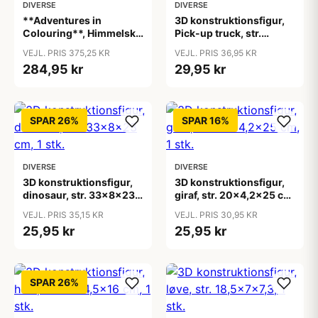
DIVERSE
DIVERSE
**Adventures in
3D konstruktionsfigur,
Colouring**, Himmelske
Pick-up truck, str.
jomfruer, ass. farver, 1
19,5x8x12 cm, 1 stk.
VEJL. PRIS 375,25 KR
VEJL. PRIS 36,95 KR
pk.
284,95 kr
29,95 kr
SPAR 26%
SPAR 16%
DIVERSE
DIVERSE
3D konstruktionsfigur,
3D konstruktionsfigur,
dinosaur, str. 33x8x23
giraf, str. 20x4,2x25 cm,
cm, 1 stk.
1 stk.
VEJL. PRIS 35,15 KR
VEJL. PRIS 30,95 KR
25,95 kr
25,95 kr
SPAR 26%