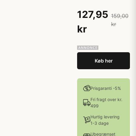
127,95
159,00
kr
kr
Køb her
Prisgaranti -5%
Fri fragt over kr.
499
Hurtig levering
1-3 dage
Ubegrænset