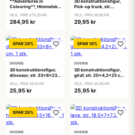
**Adventures in
3D konstruktionsfigur,
Colouring**, Himmelske
Pick-up truck, str.
jomfruer, ass. farver, 1
19,5x8x12 cm, 1 stk.
VEJL. PRIS 375,25 KR
VEJL. PRIS 36,95 KR
pk.
284,95 kr
29,95 kr
SPAR 26%
SPAR 16%
DIVERSE
DIVERSE
3D konstruktionsfigur,
3D konstruktionsfigur,
dinosaur, str. 33x8x23
giraf, str. 20x4,2x25 cm,
cm, 1 stk.
1 stk.
VEJL. PRIS 35,15 KR
VEJL. PRIS 30,95 KR
25,95 kr
25,95 kr
SPAR 26%
DIVERSE
DIVERSE