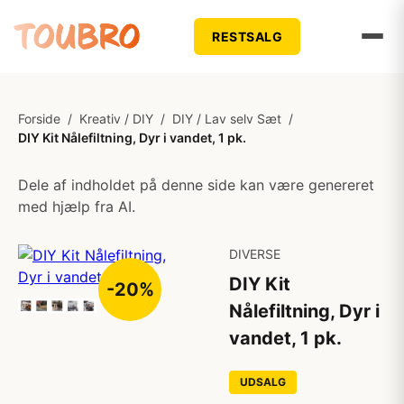
RESTSALG
Forside
/
Kreativ / DIY
/
DIY / Lav selv Sæt
/
DIY Kit Nålefiltning, Dyr i vandet, 1 pk.
Dele af indholdet på denne side kan være genereret
med hjælp fra AI.
DIVERSE
DIY Kit
-20%
Nålefiltning, Dyr i
vandet, 1 pk.
UDSALG