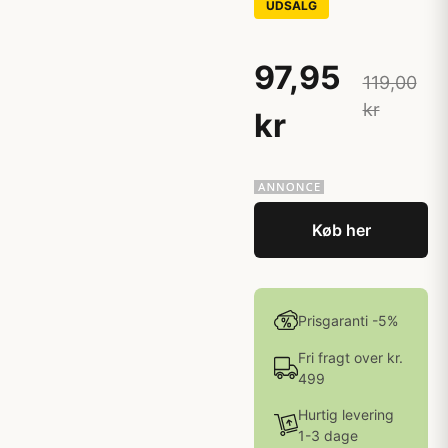
UDSALG
97,95
119,00
kr
kr
Køb her
Prisgaranti -5%
Fri fragt over kr.
499
Hurtig levering
1-3 dage