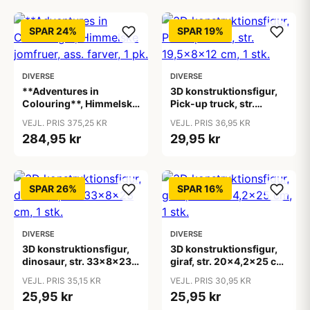
SPAR 24%
SPAR 19%
DIVERSE
DIVERSE
**Adventures in
3D konstruktionsfigur,
Colouring**, Himmelske
Pick-up truck, str.
jomfruer, ass. farver, 1
19,5x8x12 cm, 1 stk.
VEJL. PRIS 375,25 KR
VEJL. PRIS 36,95 KR
pk.
284,95 kr
29,95 kr
SPAR 26%
SPAR 16%
DIVERSE
DIVERSE
3D konstruktionsfigur,
3D konstruktionsfigur,
dinosaur, str. 33x8x23
giraf, str. 20x4,2x25 cm,
cm, 1 stk.
1 stk.
VEJL. PRIS 35,15 KR
VEJL. PRIS 30,95 KR
25,95 kr
25,95 kr