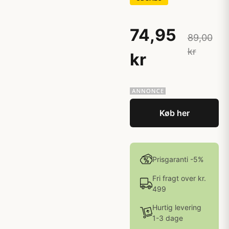
74,95
89,00
kr
kr
Køb her
Prisgaranti -5%
Fri fragt over kr.
499
Hurtig levering
1-3 dage