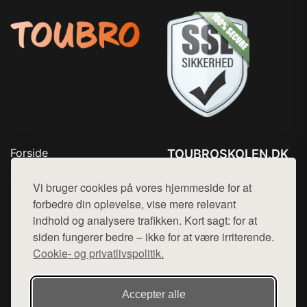
Forside
TOUBROSKOLEN.DK
Produkter
Tlf. 78768672
Top Rabatter
Vi bruger cookies på vores hjemmeside for at
Mail:
hej@want.dk
Blog
forbedre din oplevelse, vise mere relevant
Kontakt
indhold og analysere trafikken. Kort sagt: for at
Cookie- og privatlivspolitik
siden fungerer bedre – ikke for at være irriterende.
Cookie- og privatlivspolitik.
Denne side er en del af want.dk, der udgiver en række
Accepter alle