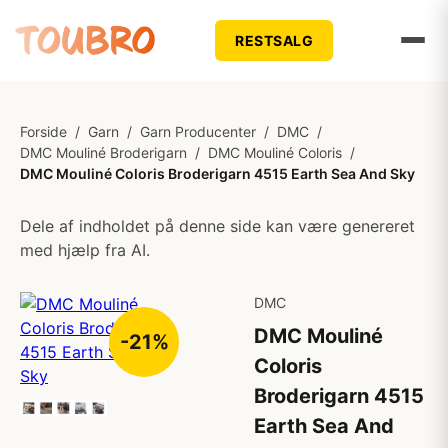
RESTSALG
Forside
/
Garn
/
Garn Producenter
/
DMC
/
DMC Mouliné Broderigarn
/
DMC Mouliné Coloris
/
DMC Mouliné Coloris Broderigarn 4515 Earth Sea And Sky
Dele af indholdet på denne side kan være genereret
med hjælp fra AI.
DMC
DMC Mouliné
-21%
Coloris
Broderigarn 4515
Earth Sea And