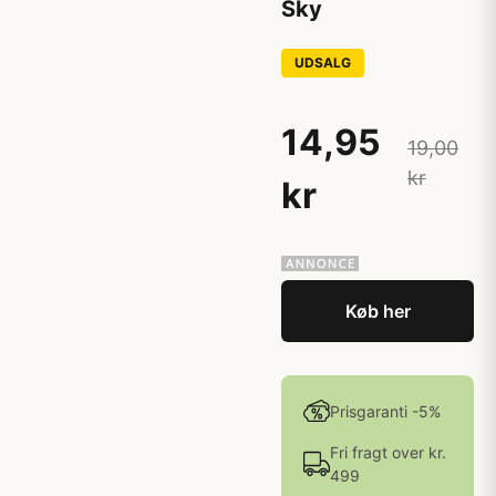
Sky
UDSALG
14,95
19,00
kr
kr
Køb her
Prisgaranti -5%
Fri fragt over kr.
499