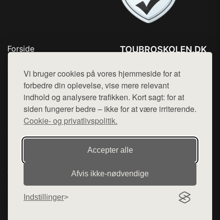
Forside
TOUBROSKOLEN.DK
Produkter
Tlf. 78768672
Top Rabatter
Vi bruger cookies på vores hjemmeside for at
Mail:
hej@want.dk
Blog
forbedre din oplevelse, vise mere relevant
Kontakt
indhold og analysere trafikken. Kort sagt: for at
Cookie- og privatlivspolitik
siden fungerer bedre – ikke for at være irriterende.
Cookie- og privatlivspolitik.
Denne side er en del af want.dk, der udgiver en række
Accepter alle
hjemmesider med præsentation af forskellige produkter fra
diverse webshops. Der sælges ikke varer fra denne side - vi
Afvis ikke‑nødvendige
henviser til de shops, som sælger varen. Vi har heller ikke
varerne på lager.
Indstillinger
© 2026 toubroskolen.dk. Alle rettigheder forbeholdes.