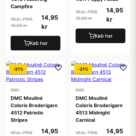
Campfire
14,95
VEJL. PRIS
14,95
19,00 kr
kr
VEJL. PRIS
19,00 kr
kr
Køb her
Køb her
-21%
-21%
DMC
DMC
DMC Mouliné
DMC Mouliné
Coloris Broderigarn
Coloris Broderigarn
4512 Patriotic
4513 Midnight
Stripes
Carnical
14,95
14,95
VEJL. PRIS
VEJL. PRIS