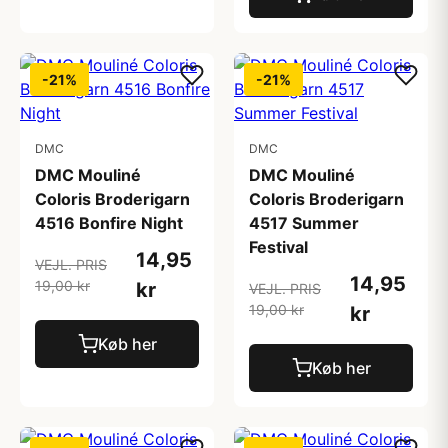
-21%
-21%
DMC
DMC
DMC Mouliné
DMC Mouliné
Coloris Broderigarn
Coloris Broderigarn
4516 Bonfire Night
4517 Summer
Festival
14,95
VEJL. PRIS
14,95
19,00 kr
kr
VEJL. PRIS
19,00 kr
kr
Køb her
Køb her