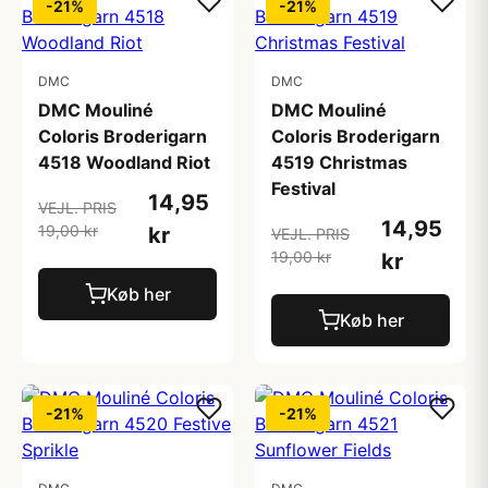
-21%
-21%
DMC
DMC
DMC Mouliné
DMC Mouliné
Coloris Broderigarn
Coloris Broderigarn
4518 Woodland Riot
4519 Christmas
Festival
14,95
VEJL. PRIS
14,95
19,00 kr
kr
VEJL. PRIS
19,00 kr
kr
Køb her
Køb her
-21%
-21%