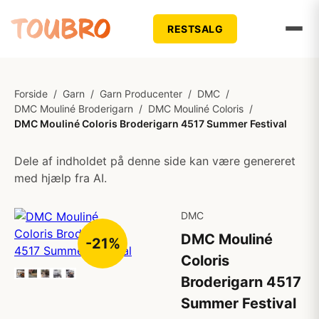
RESTSALG
Forside
/
Garn
/
Garn Producenter
/
DMC
/
DMC Mouliné Broderigarn
/
DMC Mouliné Coloris
/
DMC Mouliné Coloris Broderigarn 4517 Summer Festival
Dele af indholdet på denne side kan være genereret
med hjælp fra AI.
DMC
DMC Mouliné
-21%
Coloris
Broderigarn 4517
Summer Festival