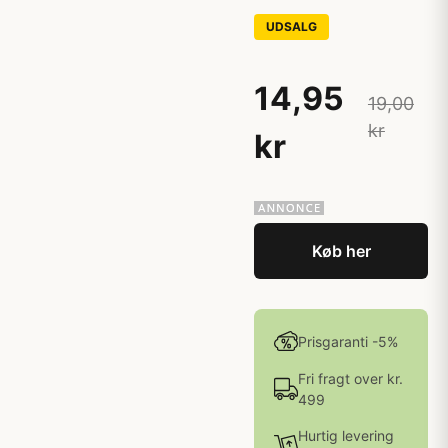
UDSALG
14,95
19,00
kr
kr
Køb her
Prisgaranti -5%
Fri fragt over kr.
499
Hurtig levering