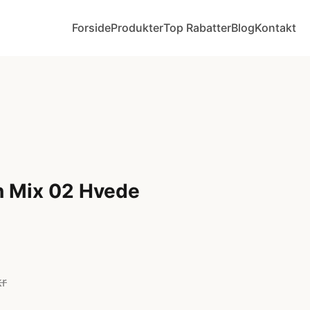
Forside
Produkter
Top Rabatter
Blog
Kontakt
n Mix 02 Hvede
kr