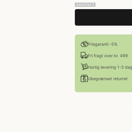
Prisgaranti -5%
Fri fragt over kr. 499
Hurtig levering 1-3 da
Ubegrænset returret