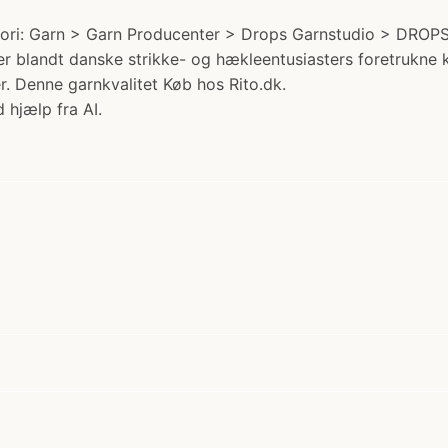
ri: Garn > Garn Producenter > Drops Garnstudio > DROPS Air
 blandt danske strikke- og hækleentusiasters foretrukne kva
er. Denne garnkvalitet Køb hos Rito.dk.
 hjælp fra AI.