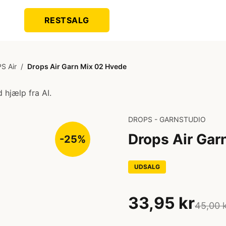
RESTSALG
S Air
/
Drops Air Garn Mix 02 Hvede
 hjælp fra AI.
DROPS - GARNSTUDIO
Drops Air Gar
-25%
UDSALG
33,95 kr
45,00 