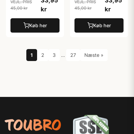
33,95
33,95
VEJL. PRIS
VEJL. PRIS
45,00 kr
45,00 kr
kr
kr
Køb her
Køb her
1
2
3
…
27
Næste »