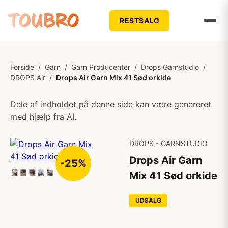
RESTSALG
Forside
/
Garn
/
Garn Producenter
/
Drops Garnstudio
/
DROPS Air
/
Drops Air Garn Mix 41 Sød orkide
Dele af indholdet på denne side kan være genereret
med hjælp fra AI.
DROPS - GARNSTUDIO
Drops Air Garn
-25%
Mix 41 Sød orkide
UDSALG