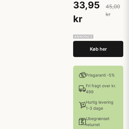
33,95
45,00
kr
kr
Køb her
Prisgaranti -5%
Fri fragt over kr.
499
Hurtig levering
1-3 dage
Ubegrænset
returret