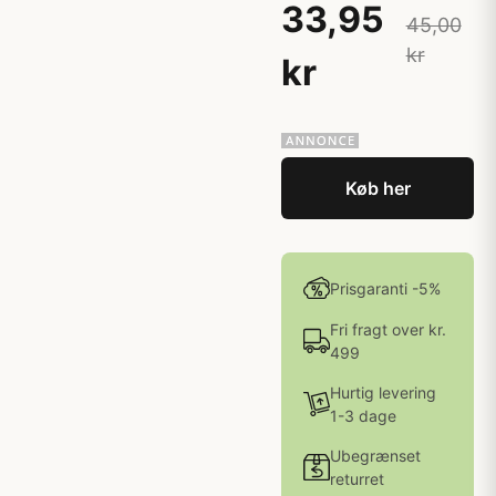
33,95
45,00
kr
kr
Køb her
Prisgaranti -5%
Fri fragt over kr.
499
Hurtig levering
1-3 dage
Ubegrænset
returret