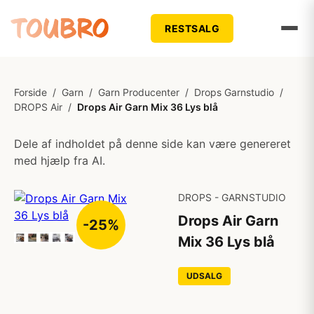
RESTSALG
Forside
/
Garn
/
Garn Producenter
/
Drops Garnstudio
/
DROPS Air
/
Drops Air Garn Mix 36 Lys blå
Dele af indholdet på denne side kan være genereret
med hjælp fra AI.
DROPS - GARNSTUDIO
Drops Air Garn
-25%
Mix 36 Lys blå
UDSALG