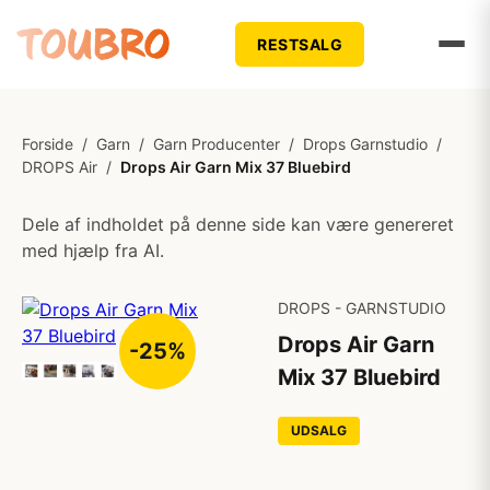
RESTSALG
Forside
/
Garn
/
Garn Producenter
/
Drops Garnstudio
/
DROPS Air
/
Drops Air Garn Mix 37 Bluebird
Dele af indholdet på denne side kan være genereret
med hjælp fra AI.
DROPS - GARNSTUDIO
Drops Air Garn
-25%
Mix 37 Bluebird
UDSALG