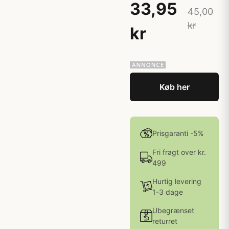
33,95
45,00
kr
kr
Køb her
Prisgaranti -5%
Fri fragt over kr.
499
Hurtig levering
1-3 dage
Ubegrænset
returret