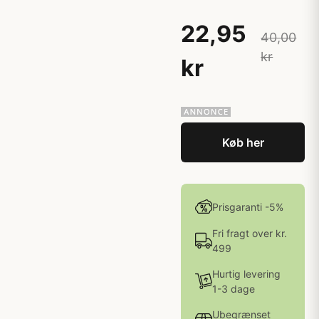
22,95
40,00
kr
kr
Køb her
Prisgaranti -5%
Fri fragt over kr.
499
Hurtig levering
1-3 dage
Ubegrænset