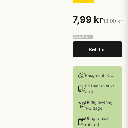
7,99 kr
13,00 kr
Køb her
Prisgaranti -5%
Fri fragt over kr.
499
Hurtig levering
1-3 dage
Ubegrænset
returret