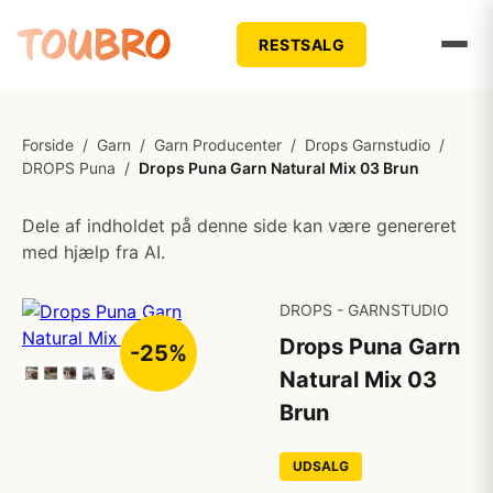
RESTSALG
Forside
/
Garn
/
Garn Producenter
/
Drops Garnstudio
/
DROPS Puna
/
Drops Puna Garn Natural Mix 03 Brun
Dele af indholdet på denne side kan være genereret
med hjælp fra AI.
DROPS - GARNSTUDIO
Drops Puna Garn
-25%
Natural Mix 03
Brun
UDSALG