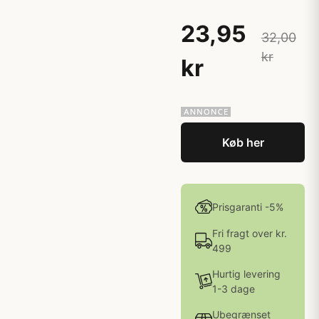
23,95
32,00
kr
kr
Køb her
Prisgaranti -5%
Fri fragt over kr.
499
Hurtig levering
1-3 dage
Ubegrænset