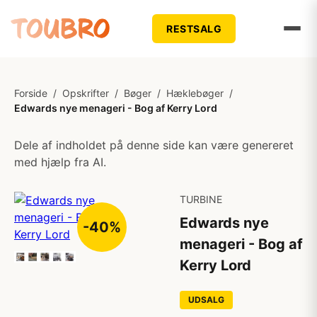
RESTSALG
Forside
/
Opskrifter
/
Bøger
/
Hæklebøger
/
Edwards nye menageri - Bog af Kerry Lord
Dele af indholdet på denne side kan være genereret
med hjælp fra AI.
TURBINE
Edwards nye
-40%
menageri - Bog af
Kerry Lord
UDSALG