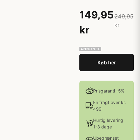
149,95
249,95
kr
kr
Køb her
Prisgaranti -5%
Fri fragt over kr.
499
Hurtig levering
1-3 dage
Ubegrænset