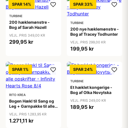
SPAR 14%
SPAR 33%
TURBINE
200 hæklemønstre -
TURBINE
Bog af Sarah Hazell
200 nye hæklemønstre -
Bog af Tracey Todhunter
VEJL. PRIS 349,00 KR
299,95 kr
VEJL. PRIS 299,00 KR
199,95 kr
SPAR 1%
SPAR 24%
TURBINE
Et hæklet kongerige -
Bog af Olka Novytska
RITO KREA
VEJL. PRIS 249,00 KR
Bogen Hækl til Sang og
Leg + Garnpakke til alle
189,95 kr
opskrifter - Infinity
VEJL. PRIS 1.283,95 KR
Hearts Rose 8/4
1.271,11 kr