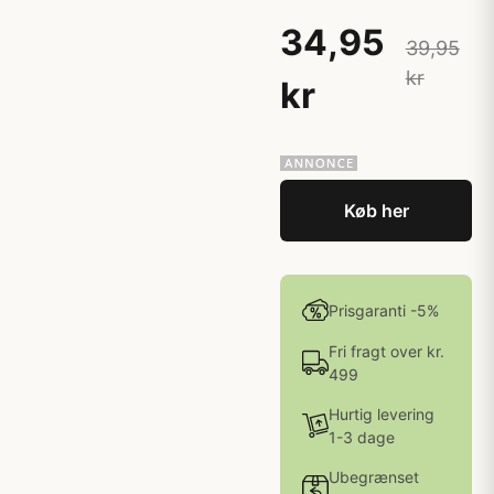
34,95
39,95
kr
kr
Køb her
Prisgaranti -5%
Fri fragt over kr.
499
Hurtig levering
1-3 dage
Ubegrænset