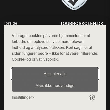
Forside
TOUBROSKOLEN.DK
Produkter
Tlf. 78768672
Top Rabatter
Vi bruger cookies på vores hjemmeside for at
Mail:
hej@want.dk
Blog
forbedre din oplevelse, vise mere relevant
Kontakt
indhold og analysere trafikken. Kort sagt: for at
Cookie- og privatlivspolitik
siden fungerer bedre – ikke for at være irriterende.
Cookie- og privatlivspolitik.
Denne side er en del af want.dk, der udgiver en række
Accepter alle
hjemmesider med præsentation af forskellige produkter fra
diverse webshops. Der sælges ikke varer fra denne side - vi
Afvis ikke‑nødvendige
henviser til de shops, som sælger varen. Vi har heller ikke
varerne på lager.
Indstillinger
© 2026 toubroskolen.dk. Alle rettigheder forbeholdes.