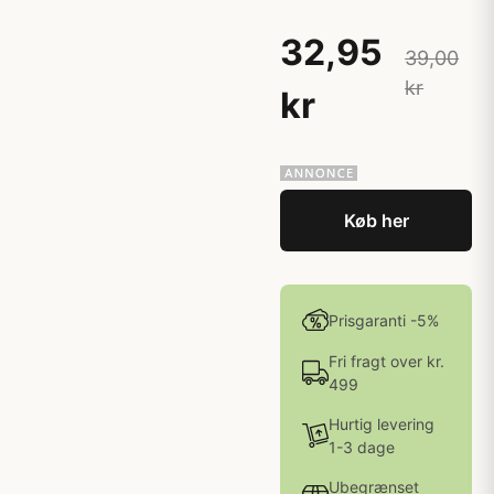
32,95
39,00
kr
kr
Køb her
Prisgaranti -5%
Fri fragt over kr.
499
Hurtig levering
1-3 dage
Ubegrænset