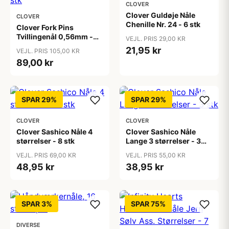
CLOVER
Clover Guldøje Nåle
CLOVER
Chenille Nr. 24 - 6 stk
Clover Fork Pins
Tvillingenål 0,56mm -
VEJL. PRIS 29,00 KR
35 stk
21,95 kr
VEJL. PRIS 105,00 KR
89,00 kr
SPAR 29%
SPAR 29%
CLOVER
CLOVER
Clover Sashico Nåle 4
Clover Sashico Nåle
størrelser - 8 stk
Lange 3 størrelser - 3
stk
VEJL. PRIS 69,00 KR
VEJL. PRIS 55,00 KR
48,95 kr
38,95 kr
SPAR 3%
SPAR 75%
DIVERSE