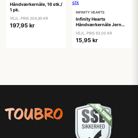
Håndværkernåle, 16 stk./
1 pk.
INFINITY HEARTS
VEJL. PRIS 204,95 KR
Infinity Hearts
Håndværkernåle Jern
197,95 kr
Sølv Ass. Størrelser - 7
VEJL. PRIS 63,00 KR
stk
15,95 kr