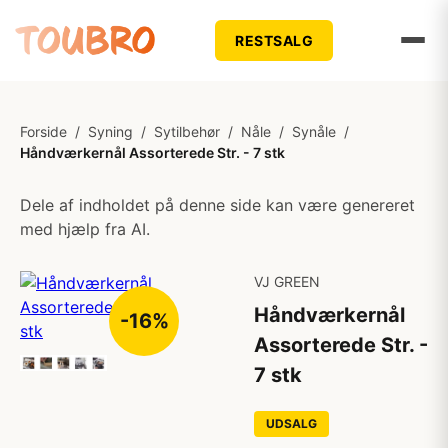
RESTSALG
Forside
/
Syning
/
Sytilbehør
/
Nåle
/
Synåle
/
Håndværkernål Assorterede Str. - 7 stk
Dele af indholdet på denne side kan være genereret
med hjælp fra AI.
VJ GREEN
Håndværkernål
-16%
Assorterede Str. -
7 stk
UDSALG