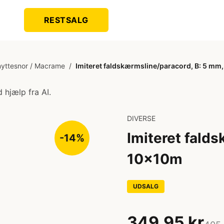
RESTSALG
nyttesnor / Macrame
/
Imiteret faldskærmsline/paracord, B: 5 mm
 hjælp fra AI.
DIVERSE
Imiteret fald
-14%
10x10m
UDSALG
349,95 kr