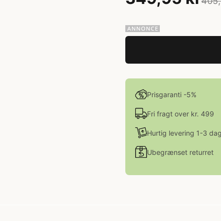
405,
Prisgaranti -5%
Fri fragt over kr. 499
Hurtig levering 1-3 da
Ubegrænset returret