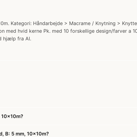
10m. Kategori: Håndarbejde > Macrame / Knytning > Knytteg
on med hvid kerne Pk. med 10 forskellige design/farver a 
 hjælp fra AI.
m, 10x10m?
rd, B: 5 mm, 10x10m?