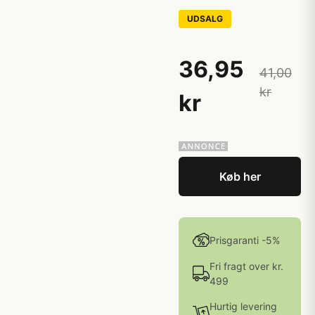
UDSALG
36,95
41,00
kr
kr
Køb her
Prisgaranti -5%
Fri fragt over kr.
499
Hurtig levering