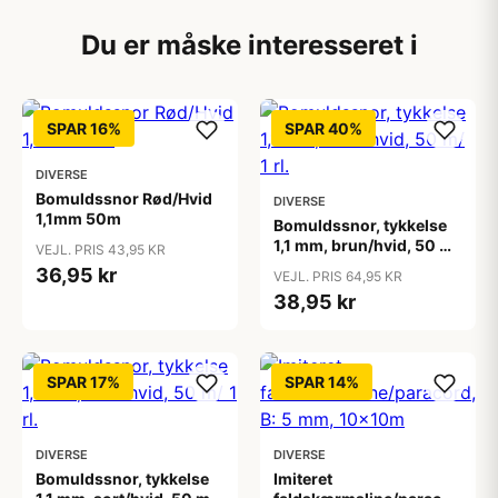
Du er måske interesseret i
SPAR 16%
SPAR 40%
DIVERSE
Bomuldssnor Rød/Hvid
DIVERSE
1,1mm 50m
Bomuldssnor, tykkelse
1,1 mm, brun/hvid, 50 m/
VEJL. PRIS 43,95 KR
1 rl.
36,95 kr
VEJL. PRIS 64,95 KR
38,95 kr
SPAR 17%
SPAR 14%
DIVERSE
DIVERSE
Bomuldssnor, tykkelse
Imiteret