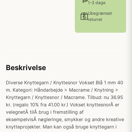
1-3 dage
Ubegrænset
returret
Beskrivelse
Diverse Knyttegarn / Knyttesnor Vokset Blå 1 mm 40
m. Kategori: Håndarbejde > Macrame / Knytning >
Knyttegarn / Knyttesnor / Macrame. Tilbud: nu 36.95
kr. (regalo 10% fra 41.00 kr.) Vokset knyttesnorÂ er
velegnetÂ tilÂ brug i fremstilling af
eksempelvisÂ nøgleringe, smykker og andre kreative
knytteprojekter. Man kan også bruge knyttegarn i