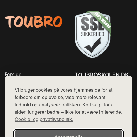
Forside
TOUBROSKOLEN.DK
Produkter
Tlf. 78768672
Top Rabatter
Vi bruger cookies på vores hjemmeside for at
Mail:
hej@want.dk
Blog
forbedre din oplevelse, vise mere relevant
Kontakt
indhold og analysere trafikken. Kort sagt: for at
Cookie- og privatlivspolitik
siden fungerer bedre – ikke for at være irriterende.
Cookie- og privatlivspolitik.
Denne side er en del af want.dk, der udgiver en række