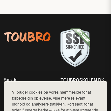
Forside
TOUBROSKOLEN.DK
Produkter
Tlf. 78768672
Top Rabatter
Vi bruger cookies på vores hjemmeside for at
Mail:
hej@want.dk
Blog
forbedre din oplevelse, vise mere relevant
Kontakt
indhold og analysere trafikken. Kort sagt: for at
Cookie- og privatlivspolitik
siden fungerer bedre – ikke for at være irriterende.