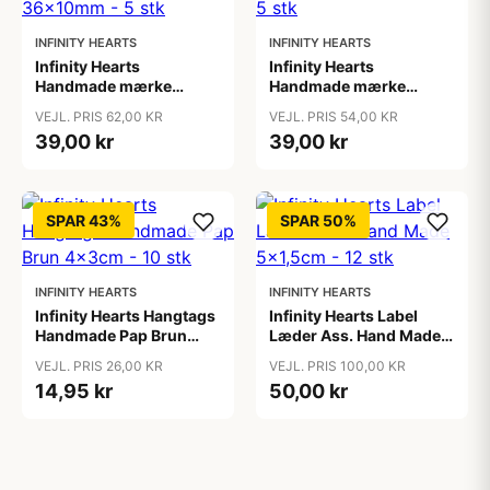
INFINITY HEARTS
INFINITY HEARTS
Infinity Hearts
Infinity Hearts
Handmade mærke
Handmade mærke
Messing Rosegold
Messing Sølv 36x10mm
VEJL. PRIS 62,00 KR
VEJL. PRIS 54,00 KR
36x10mm - 5 stk
- 5 stk
39,00 kr
39,00 kr
SPAR 43%
SPAR 50%
INFINITY HEARTS
INFINITY HEARTS
Infinity Hearts Hangtags
Infinity Hearts Label
Handmade Pap Brun
Læder Ass. Hand Made
4x3cm - 10 stk
5x1,5cm - 12 stk
VEJL. PRIS 26,00 KR
VEJL. PRIS 100,00 KR
14,95 kr
50,00 kr