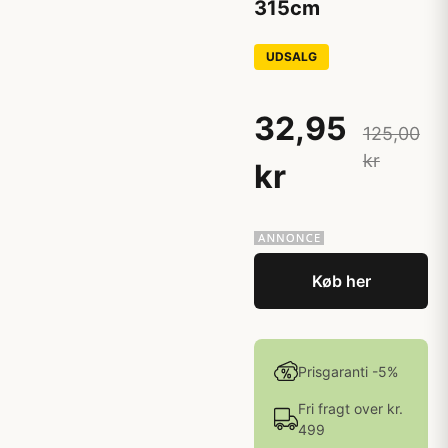
315cm
UDSALG
32,95
125,00
kr
kr
Køb her
Prisgaranti -5%
Fri fragt over kr.
499