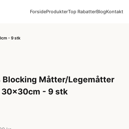
Forside
Produkter
Top Rabatter
Blog
Kontakt
cm - 9 stk
ts Blocking Måtter/Legemåtter
 30x30cm - 9 stk