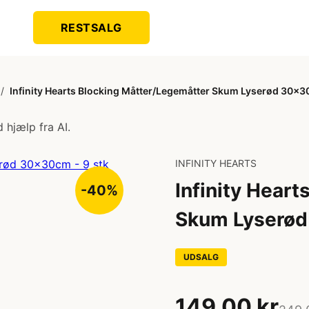
RESTSALG
/
Infinity Hearts Blocking Måtter/Legemåtter Skum Lyserød 30x30
 hjælp fra AI.
INFINITY HEARTS
Infinity Hear
-40%
Skum Lyserød
UDSALG
149,00 kr