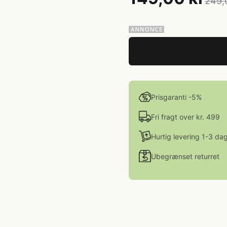
249,
Prisgaranti -5%
Fri fragt over kr. 499
Hurtig levering 1-3 da
Ubegrænset returret